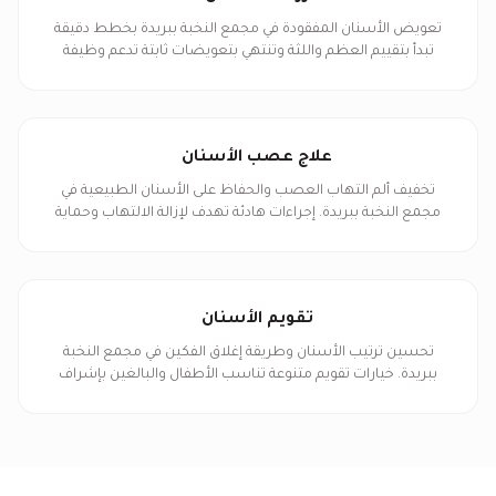
تعويض الأسنان المفقودة في مجمع النخبة ببريدة بخطط دقيقة
تبدأ بتقييم العظم واللثة وتنتهي بتعويضات ثابتة تدعم وظيفة
المضغ وشكل الابتسامة.
علاج عصب الأسنان
تخفيف ألم التهاب العصب والحفاظ على الأسنان الطبيعية في
مجمع النخبة ببريدة. إجراءات هادئة تهدف لإزالة الالتهاب وحماية
السن بتركيبات مناسبة.
تقويم الأسنان
تحسين ترتيب الأسنان وطريقة إغلاق الفكين في مجمع النخبة
ببريدة. خيارات تقويم متنوعة تناسب الأطفال والبالغين بإشراف
فريق متخصص ومتابعة دورية.