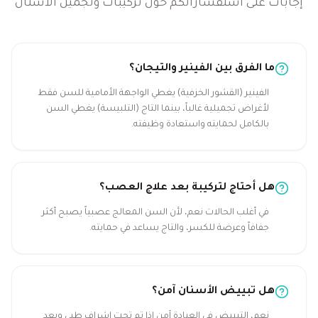
إجابات على استفساراتكم حول تركيبات وتجميل الأسنان
ما الفرق بين الفينير والتيجان؟
الفينير (القشور الخزفية) يغطي الواجهة الأمامية للسن فقط
لأغراض تجميلية غالباً، بينما التاج (التلبيسة) يغطي السن
بالكامل لحمايته واستعادة وظيفته.
هل أحتاج لتركيبة بعد علاج العصب؟
في أغلب الحالات نعم، لأن السن المعالج عصبياً يصبح أكثر
جفافاً وعرضة للكسر، والتاج يساعد في حمايته.
هل تبييض الأسنان آمن؟
نعم، التبييض في العيادة آمن إذا تم تحت إشراف طبي وبعد