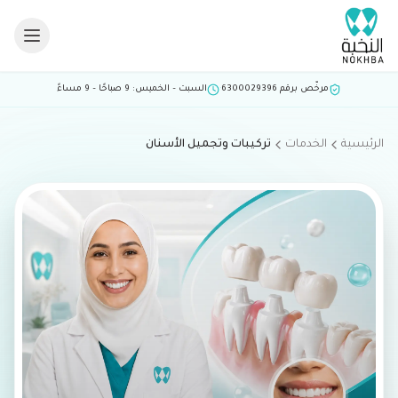
خطي إلى المحتوى
مرخّص برقم 6300029396
·
السبت – الخميس: 9 صباحًا – 9 مساءً
الرئيسية
الخدمات
تركيبات وتجميل الأسنان